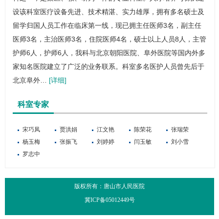
设该科室医疗设备先进、技术精湛、实力雄厚，拥有多名硕士及
留学归国人员工作在临床第一线，现已拥主任医师3名，副主任
医师3名，主治医师3名，住院医师4名，硕士以上人员8人，主管
护师6人，护师6人，我科与北京朝阳医院、阜外医院等国内外多
家知名医院建立了广泛的业务联系。科室多名医护人员曾先后于
北京阜外…
[详细]
科室专家
宋巧凤
贾洪娟
江文艳
陈荣花
张瑞荣
杨玉梅
张振飞
刘婷婷
闫玉敏
刘小雪
罗志中
版权所有：唐山市人民医院
冀ICP备05012449号