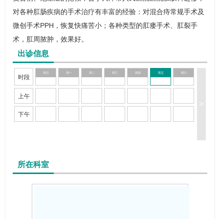
对各种肛肠疾病的手术治疗有丰富的经验：对混合痔常规手术及
微创手术PPH，恢复快痛苦小；各种类型的肛瘘手术、肛裂手
术，肛周脓肿，效果好。
出诊信息
周日
周一
周二
周三
周四
周五
周六
时段
上午
>
下午
所在科室